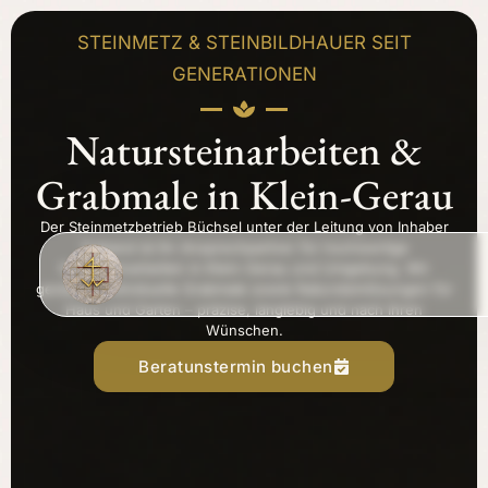
STEINMETZ & STEINBILDHAUER SEIT
GENERATIONEN
Natursteinarbeiten &
Grabmale in Klein-Gerau
Der Steinmetzbetrieb Büchsel unter der Leitung von Inhaber
Traband ist Ihr Ansprechpartner für hochwertige
Natursteinarbeiten in Klein-Gerau und Umgebung. Wir
gestalten individuelle Grabmale sowie Natursteinlösungen für
Haus und Garten – präzise, langlebig und nach Ihren
Wünschen.
Beratunstermin buchen